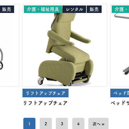
販売
介護・福祉用具
レンタル
販売
介護・
リフトアップチェア
ベッド
リフトアップチェア
ベッドサ
1
2
3
4
次へ »