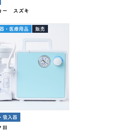
カー スズキ
器・医療用品
販売
・吸入器
クⅢ