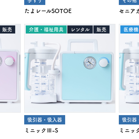
手すり
その他
たよレールSOTOE
セニア
販売
介護・福祉用具
レンタル
販売
医療機
吸引器・吸入器
吸引器
ミニックⅢ-S
ミニッ