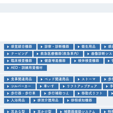
感覚統合機器
診察・診断機器
衛生用品
感
テーピング
救急医療機器(救急車内)
画像診断シス
臨床検査機器
健康増進機器
検体検査機器
AED・訓練用資機材
食事関連用品
ベッド関連商品
ストーマ
歩
シルバーカー
車いす
リフトアップチェア
歩行器・歩行車
歩行補助つえ
移動式リフト
入浴用品
排泄介護用品
徘徊感知機器
耳あな型
耳かけ型
補聴器援助システム
特