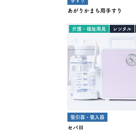
手すり
あがりかまち用手すり
介護・福祉用具
レンタル
吸引器・吸入器
セパⅢ