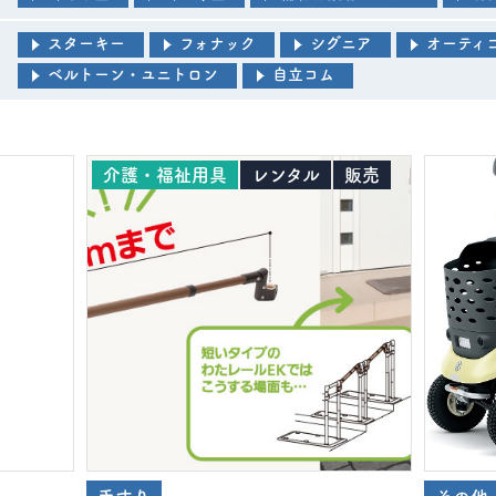
スターキー
フォナック
シグニア
オーティ
ベルトーン・ユニトロン
自立コム
介護・福祉用具
レンタル
販売