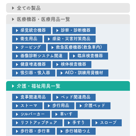
全ての製品
医療機器・医療用品一覧
感覚統合機器
診察・診断機器
衛生用品
感染・災害対策商品
テーピング
救急医療機器(救急車内)
画像診断システム関連
臨床検査機器
健康増進機器
検体検査機器
吸引器・吸入器
AED・訓練用資機材
介護・福祉用具一覧
食事関連用品
ベッド関連商品
ストーマ
歩行用品
介護ベッド
シルバーカー
車いす
リフトアップチェア
手すり
スロープ
歩行器・歩行車
歩行補助つえ