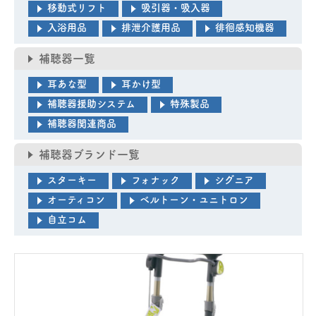
移動式リフト
吸引器・吸入器
入浴用品
排泄介護用品
徘徊感知機器
補聴器一覧
耳あな型
耳かけ型
補聴器援助システム
特殊製品
補聴器関連商品
補聴器ブランド一覧
医療機器事業
スターキー
フォナック
シグニア
オーティコン
ベルトーン・ユニトロン
介護・福祉事業
自立コム
補聴器のマツオ