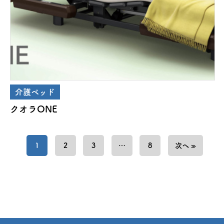
介護ベッド
クオラONE
1
2
3
…
8
次へ »