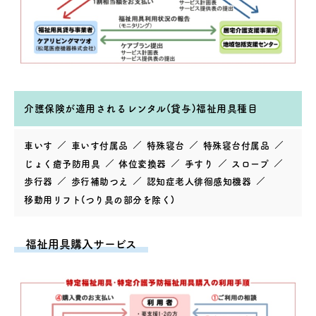
介護保険が適用されるレンタル(貸与)福祉用具種目
車いす
車いす付属品
特殊寝台
特殊寝台付属品
じょく瘡予防用具
体位変換器
手すり
スロープ
歩行器
歩行補助つえ
認知症老人徘徊感知機器
移動用リフト(つり具の部分を除く)
福祉用具購入サービス