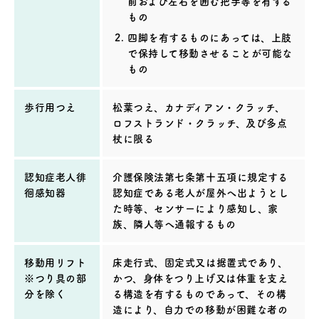
前および左右を囲む把手等を有する
もの
四脚を有するものにあっては、上肢
で保持して移動させることが可能な
もの
歩行用つえ
松葉つえ、カナディアン・クラッチ、
ロフストランド・クラッチ、及び多点
杖に限る
認知症老人徘
介護保険法第七条第十五項に規定する
徊感知器
認知症である老人が屋外へ出ようとし
た時等、センサーにより感知し、家
族、隣人等へ通報するもの
移動用リフト
床走行式、固定式又は据置式であり、
※つり具の部
かつ、身体をつり上げ又は体重を支え
分を除く
る構造を有するものであって、その構
造により、自力での移動が困難な者の