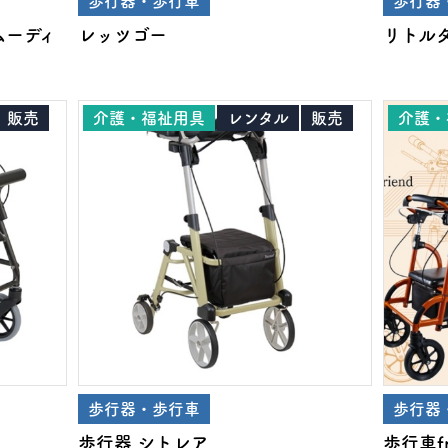
歩行器・歩行車
歩行器
ムーディ
レッツゴー
リトル
販売
介護・福祉用具
レンタル
販売
介護・
歩行器・歩行車
歩行器
歩行器 シトレア
歩行車fr