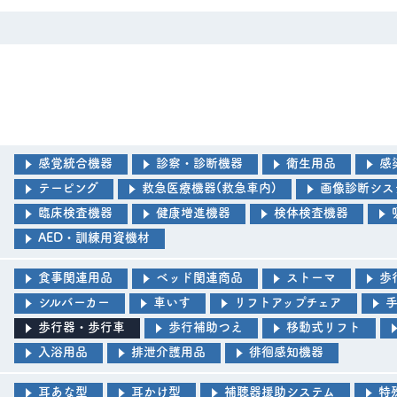
感覚統合機器
診察・診断機器
衛生用品
感
テーピング
救急医療機器(救急車内)
画像診断シス
臨床検査機器
健康増進機器
検体検査機器
AED・訓練用資機材
食事関連用品
ベッド関連商品
ストーマ
歩
シルバーカー
車いす
リフトアップチェア
歩行器・歩行車
歩行補助つえ
移動式リフト
入浴用品
排泄介護用品
徘徊感知機器
耳あな型
耳かけ型
補聴器援助システム
特