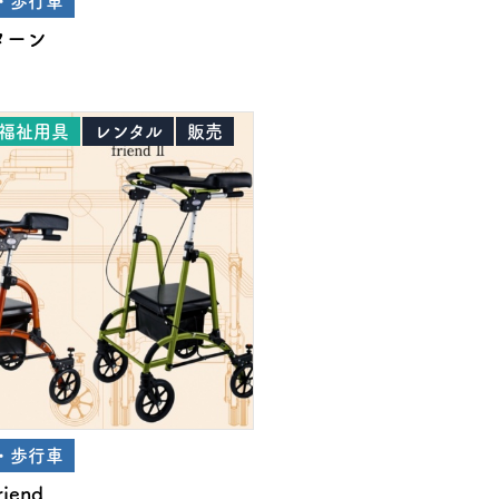
・歩行車
ターン
福祉用具
レンタル
販売
・歩行車
iend