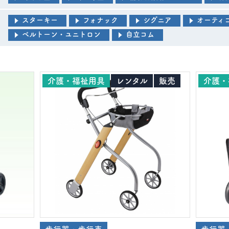
スターキー
フォナック
シグニア
オーティ
ベルトーン・ユニトロン
自立コム
介護・福祉用具
レンタル
販売
介護・