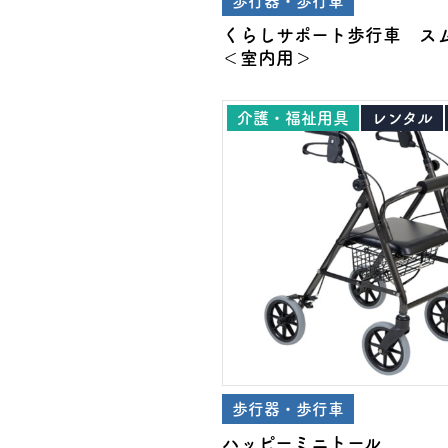
歩行器・歩行車
くらしサポート歩行車 ス
＜室内用＞
介護・福祉用具
レンタル
歩行器・歩行車
ハッピーミニトール