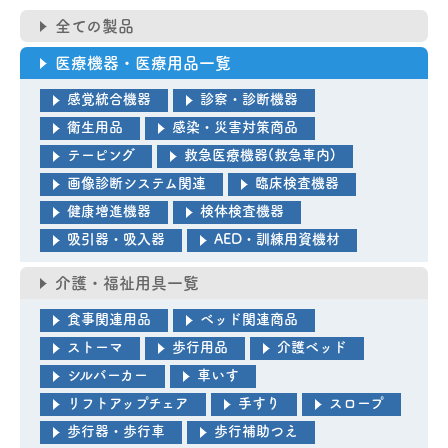
全ての製品
医療機器・医療用品一覧
感覚統合機器
診察・診断機器
衛生用品
感染・災害対策商品
テーピング
救急医療機器(救急車内)
画像診断システム関連
臨床検査機器
健康増進機器
検体検査機器
吸引器・吸入器
AED・訓練用資機材
介護・福祉用具一覧
食事関連用品
ベッド関連商品
ストーマ
歩行用品
介護ベッド
シルバーカー
車いす
リフトアップチェア
手すり
スロープ
歩行器・歩行車
歩行補助つえ