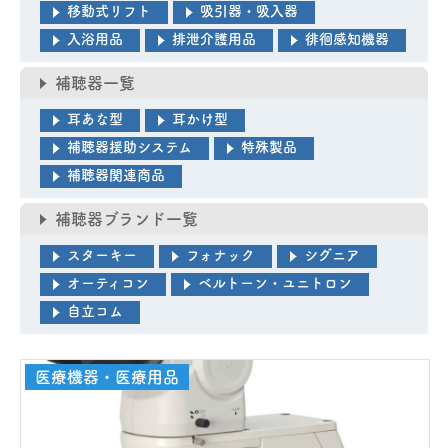
移動式リフト
吸引器・吸入器
入浴用品
排泄介護用品
徘徊感知機器
補聴器一覧
耳あな型
耳かけ型
補聴器援助システム
特殊製品
補聴器関連商品
補聴器ブランド一覧
スターキー
フォナック
シグニア
医療機器事業
オーティコン
ベルトーン・ユニトロン
介護・福祉事業
自立コム
補聴器のマツオ
医療機器・医療用品