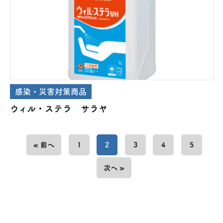
感染・災害対策商品
ウィル・ステラ サラヤ
« 前へ
1
2
3
4
5
次へ »