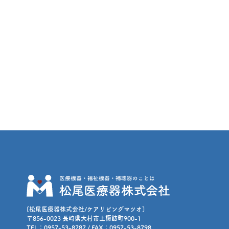
[松尾医療器株式会社/ケアリビングマツオ]
〒856-0023 長崎県大村市上諏訪町900-1
TEL：0957-53-8787 / FAX：0957-53-8798