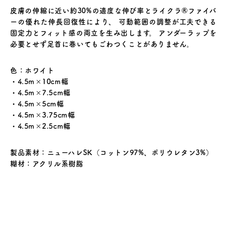
皮膚の伸縮に近い約30%の適度な伸び率とライクラ®ファイバ
ーの優れた伸長回復性により、 可動範囲の調整が工夫できる
固定力とフィット感の両立を生み出します。 アンダーラップを
必要とせず足首に巻いてもごわつくことがありません。
色：ホワイト
・4.5m×10cm幅
・4.5m×7.5cm幅
・4.5m×5cm幅
・4.5m×3.75cm幅
・4.5m×2.5cm幅
製品素材：ニューハレSK（コットン97%、ポリウレタン3%）
糊材：アクリル系樹脂