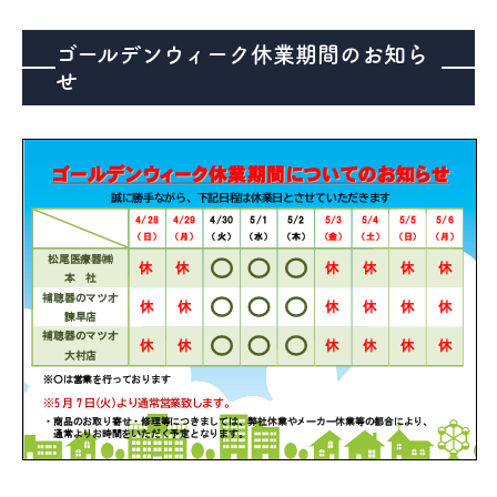
ゴールデンウィーク休業期間のお知ら
医療機器事業
せ
介護・福祉事業
補聴器のマツオ