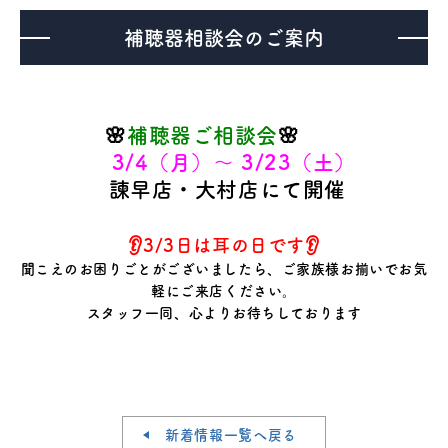
補聴器相談会のご案内
医療機器事業
介護・福祉事業
🌸
補聴器ご相談会
🌸
補聴器のマツオ
3/4（月）～ 3/23（土）
諫早店・大村店にて開催
👂
3/3日は耳の日です👂
聞こえのお困りごとがございましたら、ご家族様お揃いでお気
軽にご来店ください。
スタッフ一同、心よりお待ちしております
新着情報一覧へ戻る